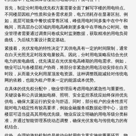
首先，制定分时用电优先权方案需要全面了解写字楼的用电特点。
不同楼层因租户性质和业务需求差异，电力消耗存在显著区别。例
如，底层可能集中餐饮或零售区域，峰值用电时间多集中在中午和
晚间，而高层办公区域的用电高峰则更多集中在早晚办公时间。物
业管理者需要通过调查问卷或实时监测数据，获取精准的用电负荷
曲线，为后续方案设计奠定基础。
紧接着，光伏发电的特性决定了其供电具有一定的时间限制，通常
在白天光照充足时段发电量较高。因此，分时用电策略应结合光伏
电力的发电曲线，优先满足在光伏发电高峰期的用电需求。例如，
物业可以与各楼层租户协商，将部分非紧急的用电活动安排在白天
时段，从而最大化利用屋顶发电资源。这种调整既能减轻对传统电
网的依赖，也能为租户带来一定的能源成本优势。
在具体的优先权分配中，物业管理应考虑用电的紧急性与重要性。
关键设备和公共设施如电梯、照明、安全监控系统应始终保持优先
供电，确保大厦运行的安全与舒适。同时，部分租户的业务性质可
能对电力稳定性有较高要求，例如金融服务或数据处理中心，这些
楼层可适当提高其用电优先级。物业应设立明确的用电等级分类标
准，并通过智能管理系统动态调整，确保光伏发电与传统电力的有
机结合。
此外，合理的激励机制也是推动分时用电方案实施的重要环节。物