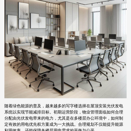
随着绿色能源的普及，越来越多的写字楼选择在屋顶安装光伏发电
系统以实现节能减排目标。初期运营阶段，物业管理面临如何合理
分配由光伏发电带来的电力，尤其是在多楼层办公环境中，如何制
定有效的用电优先权方案成为一大挑战。合理规划不仅能提升能源
利用效率，还能保障各楼层用电需求的平衡与公平。