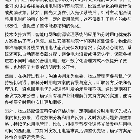
业可以根据各楼层的用电时段和节能表现，设置差异化的电费计价
或奖励政策。比如，国光大厦在引入光伏系统后，针对主动配合调
整用电时间的租户给予一定的费用优惠，这不仅提升了租户的参与
积极性，也促进了整体能源结构的优化。
技术支持方面，智能电网和能源管理系统的应用为分时用电优先权
方案提供了有力保障。通过安装智能表计和实时监测设备，物业能
够准确掌握各楼层的用电状态及光伏发电情况，实现动态调控。系
统还可以自动调整负载分配，避免电力浪费或供需失衡，保障各楼
层在不同时间段的合理用电。这种数字化管理方式不仅提升了效
率，也增强了方案的透明度和公正性。
然而，在执行过程中，沟通协调尤为重要。物业管理需要与租户保
持密切沟通，解释分时用电方案的背景与意义，听取各方反馈和合
理诉求，避免因用电优先权调整引发的矛盾和不满。通过定期召开
会议或发布公告，确保所有租户都能理解并支持方案的实施，使得
多楼层分时用电安排更加顺畅。
另外，物业还应设置科学的评估机制，定期回顾分时用电优先权方
案的执行效果。通过数据分析和用户反馈，及时发现问题并调整策
略，持续优化用电管理。比如，根据季节变化调整光伏发电与用电
时间的匹配度，或针对突发用电需求灵活调整优先级，确保方案始
终符合实际运营需求。